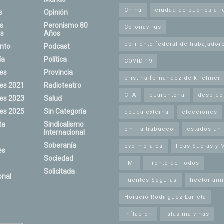
China
ciudad de buenos air
s
Opinión
s
Peronismo 80
Coronavirus
s
Años
corriente federal de trabajador
nto
Podcast
ía
Política
COVID-19
nes
Provincia
cristina fernandez de kirchner
nes 2021
Radioteatro
CTA
cuarentena
despido
nes 2023
Salud
nes 2025
Sin Categoría
deuda externa
elecciones
ta
Sindicalismo
emilia trabucco
estados un
Internacional
Soberanía
evo morales
Feas Sucias y 
es
Sociedad
FMI
Frente de Todos
Solicitada
onal
Fuentes Seguras
hector ami
Horacio Rodríguez Larreta
s
inflación
islas malvinas