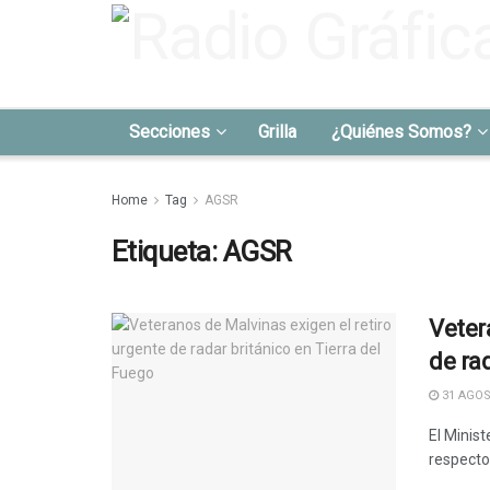
Secciones
Grilla
¿Quiénes Somos?
Home
Tag
AGSR
Etiqueta:
AGSR
Veter
de ra
31 AGOS
El Minis
respecto