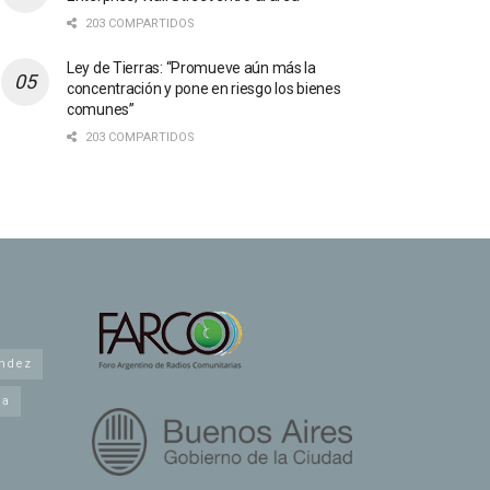
203 COMPARTIDOS
Ley de Tierras: “Promueve aún más la
concentración y pone en riesgo los bienes
comunes”
203 COMPARTIDOS
andez
na