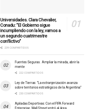
Universidades. Clara Chevalier,
Conadu: “El Gobierno sigue
incumpliendo con la ley, vamos a
un segundo cuatrimestre
conflictivo”
239 COMPARTIDOS
Fuentes Seguras. Ampliar la mirada, abrir la
mente
222 COMPARTIDOS
Ley de Tierras: “La extranjerización avanza
sobre territorios estratégicos de la Argentina”
230 COMPARTIDOS
Apiladas Deportivas: Con el FIFA Forward
Enterprise, Wall Street entró al área