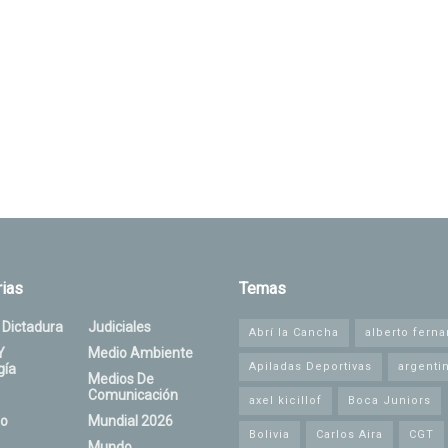
ias
Temas
 Dictadura
Judiciales
Abrí la Cancha
alberto fern
Y
Medio Ambiente
Apiladas Deportivas
argenti
gía
Medios De
Comunicación
axel kicillof
Boca Juniors
o
Mundial 2026
Bolivia
Carlos Aira
CGT
Mundo