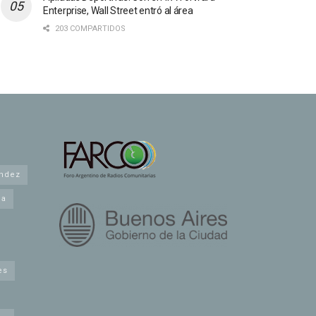
Enterprise, Wall Street entró al área
203 COMPARTIDOS
andez
na
es