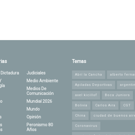
ias
Temas
 Dictadura
Judiciales
Abrí la Cancha
alberto fern
Y
Medio Ambiente
Apiladas Deportivas
argenti
gía
Medios De
Comunicación
axel kicillof
Boca Juniors
o
Mundial 2026
Bolivia
Carlos Aira
CGT
Mundo
China
ciudad de buenos air
s
Opinión
s
Peronismo 80
Coronavirus
s
Años