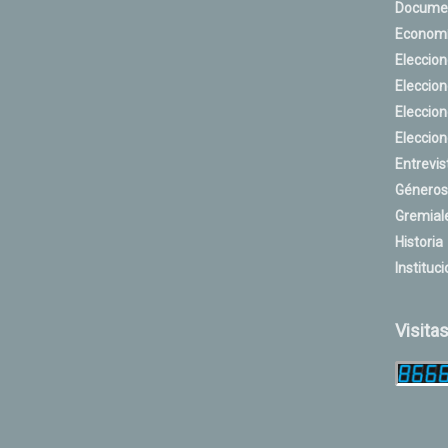
Docume
Econom
Eleccio
Eleccio
Eleccio
Eleccio
Entrevis
Géneros
Gremial
Historia
Instituci
Visita