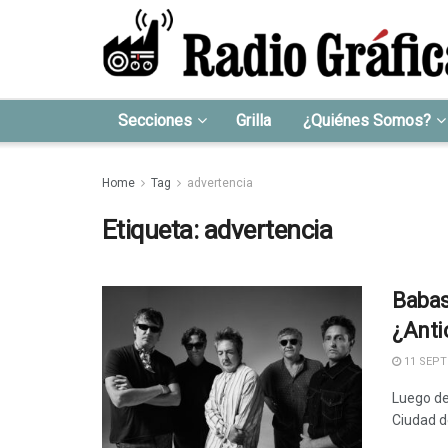
Secciones
Grilla
¿Quiénes Somos?
Home
Tag
advertencia
Etiqueta:
advertencia
Babas
¿Anti
11 SEPT
Luego de
Ciudad d