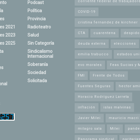
corriente federal de trabajador
nto
Podcast
ía
Política
COVID-19
nes
Provincia
cristina fernandez de kirchner
nes 2021
Radioteatro
CTA
cuarentena
despido
nes 2023
Salud
nes 2025
Sin Categoría
deuda externa
elecciones
ta
Sindicalismo
emilia trabucco
estados un
Internacional
Soberanía
evo morales
Feas Sucias y 
es
Sociedad
FMI
Frente de Todos
Solicitada
onal
Fuentes Seguras
hector ami
Horacio Rodríguez Larreta
s
inflación
islas malvinas
Javier Milei
mauricio macri
milagro sala
Milei
pande
Panorama sindical
paritaria