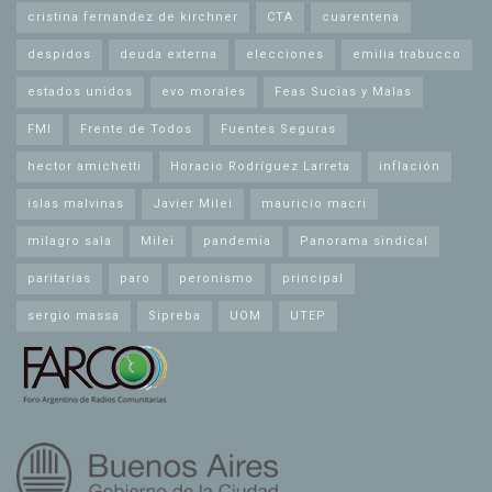
cristina fernandez de kirchner
CTA
cuarentena
despidos
deuda externa
elecciones
emilia trabucco
estados unidos
evo morales
Feas Sucias y Malas
FMI
Frente de Todos
Fuentes Seguras
hector amichetti
Horacio Rodríguez Larreta
inflación
islas malvinas
Javier Milei
mauricio macri
milagro sala
Milei
pandemia
Panorama sindical
paritarias
paro
peronismo
principal
sergio massa
Sipreba
UOM
UTEP