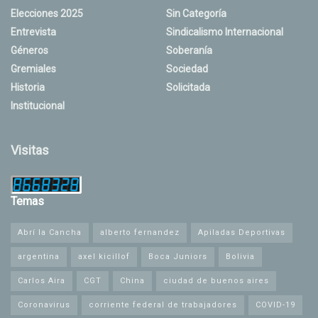
Elecciones 2025
Sin Categoría
Entrevista
Sindicalismo Internacional
Géneros
Soberanía
Gremiales
Sociedad
Historia
Solicitada
Institucional
Visitas
Temas
Abrí la Cancha
alberto fernandez
Apiladas Deportivas
argentina
axel kicillof
Boca Juniors
Bolivia
Carlos Aira
CGT
China
ciudad de buenos aires
Coronavirus
corriente federal de trabajadores
COVID-19