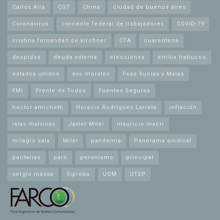
Carlos Aira
CGT
China
ciudad de buenos aires
Coronavirus
corriente federal de trabajadores
COVID-19
cristina fernandez de kirchner
CTA
cuarentena
despidos
deuda externa
elecciones
emilia trabucco
estados unidos
evo morales
Feas Sucias y Malas
FMI
Frente de Todos
Fuentes Seguras
hector amichetti
Horacio Rodríguez Larreta
inflación
islas malvinas
Javier Milei
mauricio macri
milagro sala
Milei
pandemia
Panorama sindical
paritarias
paro
peronismo
principal
sergio massa
Sipreba
UOM
UTEP