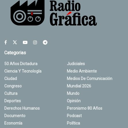
Categorias
50 Años Dictadura
Judiciales
Ciencia Y Tecnología
Medio Ambiente
Ciudad
Medios De Comunicación
Congreso
Mundial 2026
Cultura
Mundo
Deportes
Opinión
Derechos Humanos
Peronismo 80 Años
Documento
Podcast
Economía
Política