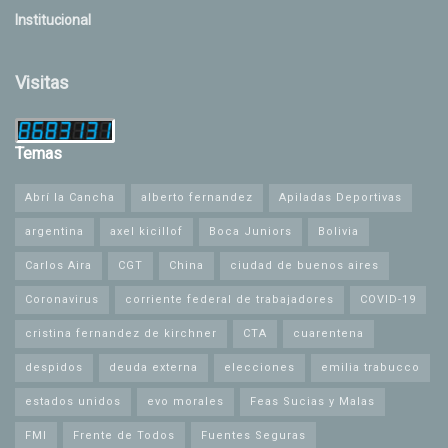
Institucional
Visitas
Temas
Abrí la Cancha
alberto fernandez
Apiladas Deportivas
argentina
axel kicillof
Boca Juniors
Bolivia
Carlos Aira
CGT
China
ciudad de buenos aires
Coronavirus
corriente federal de trabajadores
COVID-19
cristina fernandez de kirchner
CTA
cuarentena
despidos
deuda externa
elecciones
emilia trabucco
estados unidos
evo morales
Feas Sucias y Malas
FMI
Frente de Todos
Fuentes Seguras