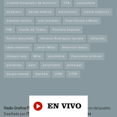
cristina fernandez de kirchner
CTA
cuarentena
despidos
deuda externa
elecciones
emilia trabucco
estados unidos
evo morales
Feas Sucias y Malas
FMI
Frente de Todos
Fuentes Seguras
hector amichetti
Horacio Rodríguez Larreta
inflación
islas malvinas
Javier Milei
mauricio macri
milagro sala
Milei
pandemia
Panorama sindical
paritarias
paro
peronismo
principal
sergio massa
Sipreba
UOM
UTEP
Radio Grafica FM 89.3
© 2021. Todos los derechos son del pueblo.
Diseñado por
IT10 Informatica y Telecomunicaciones