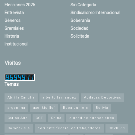
Elecciones 2025
Sin Categoría
Entrevista
Sindicalismo Internacional
Géneros
Soberanía
Gremiales
Sociedad
Historia
Solicitada
Institucional
Visitas
Temas
Abrí la Cancha
alberto fernandez
Apiladas Deportivas
argentina
axel kicillof
Boca Juniors
Bolivia
Carlos Aira
CGT
China
ciudad de buenos aires
Coronavirus
corriente federal de trabajadores
COVID-19