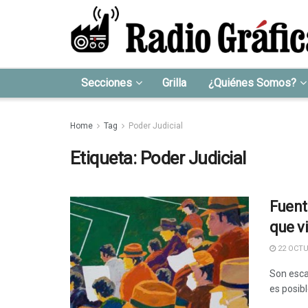
Secciones
Grilla
¿Quiénes Somos?
Home
Tag
Poder Judicial
Etiqueta:
Poder Judicial
Fuent
que v
22 OCTU
Son esca
es posibl