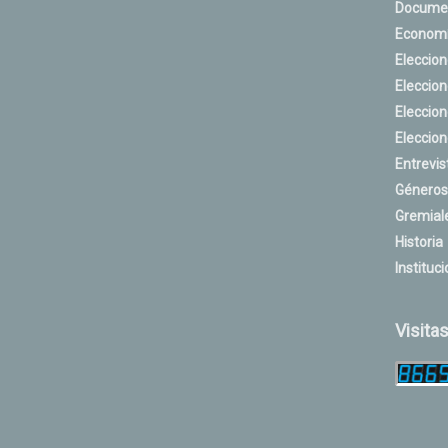
Docume
Econom
Eleccio
Eleccio
Eleccio
Eleccio
Entrevis
Géneros
Gremial
Historia
Instituci
Visita