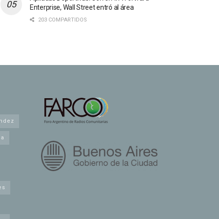
Enterprise, Wall Street entró al área
203 COMPARTIDOS
andez
na
es