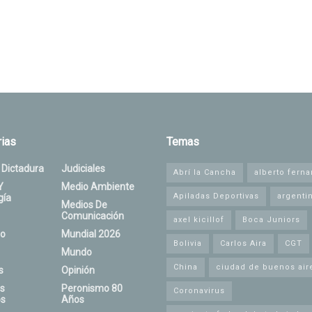
ias
Temas
 Dictadura
Judiciales
Abrí la Cancha
alberto fern
Y
Medio Ambiente
Apiladas Deportivas
argenti
gía
Medios De
Comunicación
axel kicillof
Boca Juniors
o
Mundial 2026
Bolivia
Carlos Aira
CGT
Mundo
China
ciudad de buenos air
s
Opinión
s
Peronismo 80
Coronavirus
s
Años