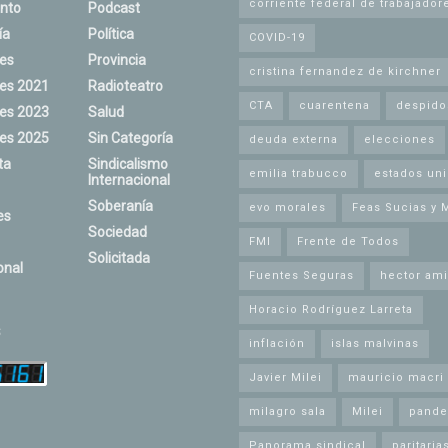
corriente federal de trabajador
nto
Podcast
ía
Política
COVID-19
nes
Provincia
cristina fernandez de kirchner
nes 2021
Radioteatro
CTA
cuarentena
despido
nes 2023
Salud
nes 2025
Sin Categoría
deuda externa
elecciones
ta
Sindicalismo
emilia trabucco
estados un
Internacional
Soberanía
evo morales
Feas Sucias y 
es
Sociedad
FMI
Frente de Todos
Solicitada
onal
Fuentes Seguras
hector ami
Horacio Rodríguez Larreta
s
inflación
islas malvinas
Javier Milei
mauricio macri
milagro sala
Milei
pande
Panorama sindical
paritaria