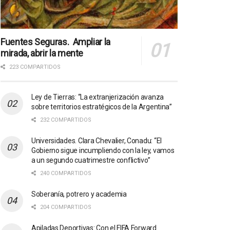
Fuentes Seguras. Ampliar la
mirada, abrir la mente
223 COMPARTIDOS
Ley de Tierras: “La extranjerización avanza
sobre territorios estratégicos de la Argentina”
232 COMPARTIDOS
Universidades. Clara Chevalier, Conadu: “El
Gobierno sigue incumpliendo con la ley, vamos
a un segundo cuatrimestre conflictivo”
240 COMPARTIDOS
Soberanía, potrero y academia
204 COMPARTIDOS
Apiladas Deportivas: Con el FIFA Forward