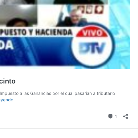
cinto
Impuesto a las Ganancias por el cual pasarían a tributarlo
Impuesto
leyendo
a
las
Comentari
1
Ganancias.
Obtuvo
dictamen,